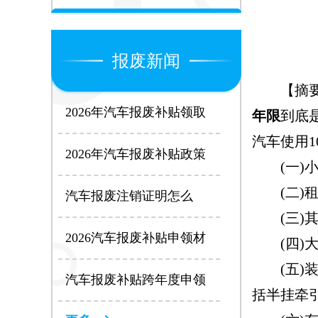
报废新闻
【摘要】
2026年汽车报废补贴领取
年限
到底
条件全解析：4大核心要求
汽车使用
缺一不可
2026年汽车报废补贴政策
(一)小
全解析：补贴标准、申请
条件及流程一文看懂
(二)租
汽车报废注销证明怎么
开？全国最新办理指南
(三)其
2026汽车报废补贴申领材
(四)大、
料清单：个人车主必看，
(五)装
少带一样都白跑
汽车报废补贴跨年度申领
括半挂牵引
步骤2025：衔接期政策这
样用