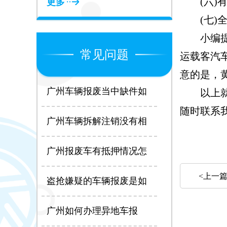
(六)有
更多
(七)全
小编提示
常见问题
运载客汽
意的是，
广州车辆报废当中缺件如
以上就是
何处理？
随时联系
广州车辆拆解注销没有相
关信息怎么办？
广州报废车有抵押情况怎
么办？
<上一
盗抢嫌疑的车辆报废是如
何处理？
广州如何办理异地车报
废？