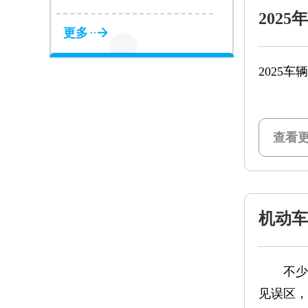
202
更多
2025
一、核心
答案明确
查看更
机动车
不少车主
见误区，