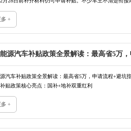
5年2月28日前补齐材料仍可申请补贴。不少车主不清楚衔
多 +
5新能源汽车补贴政策全景解读：最高省5万，
+避坑指南一文读懂
新能源汽车补贴政策全景解读：最高省5万，申请流程+避坑
25补贴政策核心亮点：国补+地补双重红利
家层面：税收减免+置换补贴双轨并行
置税全免窗口
多 +